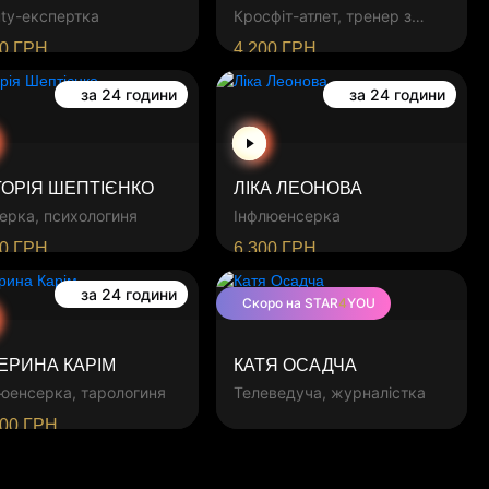
ty-експертка
Кросфіт-атлет, тренер з
боксу
00
ГРН
4 200
ГРН
за 24 години
за 24 години
ТОРІЯ ШЕПТІЄНКО
ЛІКА ЛЕОНОВА
ерка, психологиня
Інфлюенсерка
00
ГРН
6 300
ГРН
за 24 години
Скоро на STAR
4
YOU
ЕРИНА КАРІМ
КАТЯ ОСАДЧА
юенсерка, тарологиня
Телеведуча, журналістка
000
ГРН