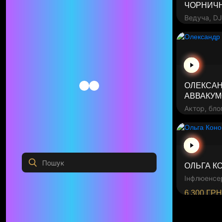
Спортсмени
ЧОРНИЧН
Телеведучі
Ведуча, DJ
Інфлюенсери
2 100
ГРН
ЦІНА, ГРН
-
ОК
ОЛЕКСА
АВВАКУ
Актор, бло
4 200
ГРН
ПРИВОДИ ДЛЯ ПРИВІТАННЯ
ОЛЬГА К
Інфлюенсе
Надихнути на перемогу
(12)
експерт
6 300
ГРН
Привітати з Днем народження
(+13)
Побажати швидкого одужання