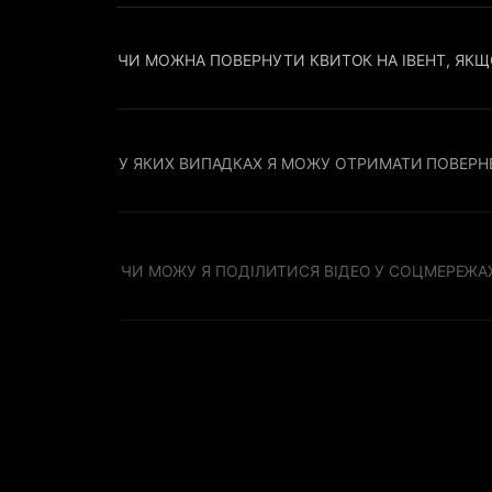
ЧИ МОЖНА ПОВЕРНУТИ КВИТОК НА ІВЕНТ, ЯКЩ
У ЯКИХ ВИПАДКАХ Я МОЖУ ОТРИМАТИ ПОВЕРН
ЧИ МОЖУ Я ПОДІЛИТИСЯ ВІДЕО У СОЦМЕРЕЖА
ЧИ МОЖУ Я ВИКОРИСТОВУВАТИ ВІДЕО В РЕКЛАМ
ЧИ МОЖУ Я ЗМІНИТИ ВІДЕОПРИВІТАННЯ ЗІРКИ