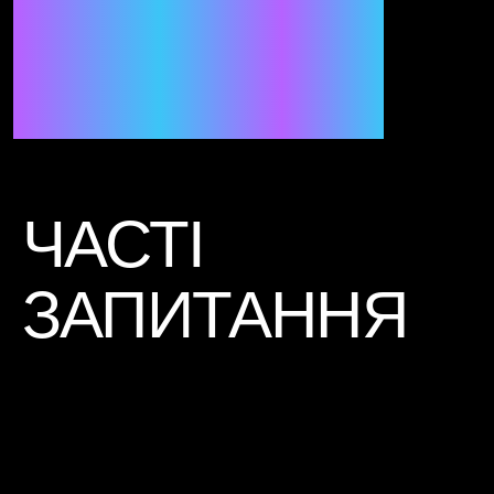
(+13)
Прожарити друга
(+4)
Відповісти на питання
(+12)
Дати пораду
(+13)
Привітати з перемогою
(+13)
Привітати з 8 березня
(+11)
Привітати з Днем святого
Валентина
(+10)
Побажати удачі
(+9)
ЧАСТІ
Підтримати в складний період
(+11)
Підняти бойовий дух
(+12)
ЗАПИТАННЯ
День народження в Instagram
Stories
(+2)
Привітати з професійним святом
(+13)