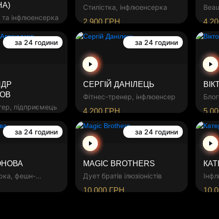
А)
Стилістка, інфлюенсерка
Beau
 та інфлюенсерка
2 900
ГРН
4 2
за 24 години
за 24 години
НДР
СЕРГІЙ ДАНІЛЕЦЬ
ВІК
МОВ
Фітнес-тренер, інфлюенсер
Блог
гер, підприємець
4 200
ГРН
5 0
за 24 години
за 24 години
ОНОВА
MAGIC BROTHERS
КАТ
рка, фешн-
Дует братів ілюзіоністів
Інфл
10 000
ГРН
10 