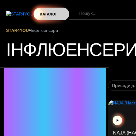
КАТАЛОГ
STAR4YOU
Інфлюенсери
ІНФЛЮЕНСЕР
ФІЛЬТР
Приводи дл
КАТЕГОРІЇ ЗІРОК
Всі зірки
Танцівники
Музиканти
Актори
NAJA (Н