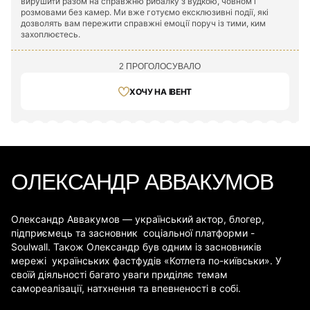
вирушити разом на справжню рибалку з вудкою, човном і
розмовами без камер. Ми вже готуємо ексклюзивні події, які
дозволять вам пережити справжні емоції поруч із тими, ким
захоплюєтесь.
2 ПРОГОЛОСУВАЛО
ХОЧУ НА ІВЕНТ
ОЛЕКСАНДР АВВАКУМОВ
Олександр Аввакумов — український актор, блогер,
підприємець та засновник соціальної платформи -
Soulwall. Також Олександр був одним із засновників
мережі українських фастфудів «Котлета по-київськи». У
своїй діяльності багато уваги приділяє темам
самореалізації, натхнення та впевненості в собі.