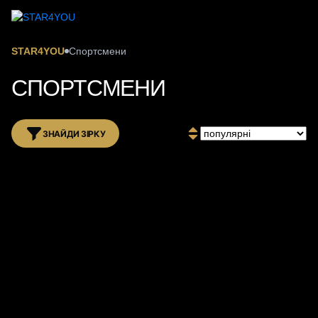
STAR4YOU
Спортсмени
СПОРТСМЕНИ
ЗНАЙДИ ЗІРКУ
Скоро на STAR
4
YOU
Скоро на STAR
4
YOU
БЕРІНЧИК ДЕНИС
МАРІЯ ЛОВЧИНСЬКА
Боксер
Боксерка, чемпіонка Європи
за 24 години
за 24 години
ЮРІЙ НУЖНЕНКО
ВОЛОДИМИР ТРИГУБ
Боксер
Кросфіт-атлет, тренер з боксу