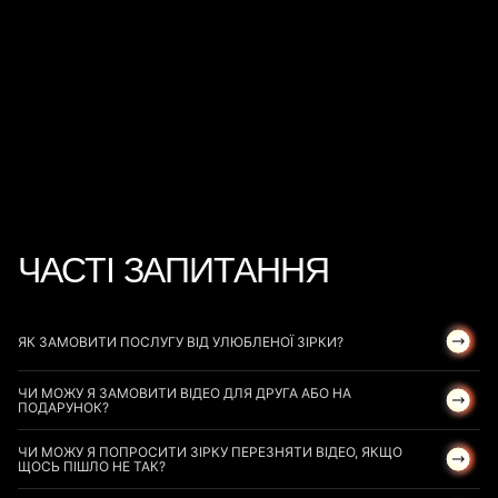
2 100
ГРН
4 200
ГРН
за 24 години
за 24 години
СЕРГІЙ ДАНІЛЕЦЬ
МАТВІЙ РАЖБА
Фітнес-тренер, інфлюенсер
Боксер
4 200
ГРН
6 300
ГРН
ЧАСТІ ЗАПИТАННЯ
ЯК ЗАМОВИТИ ПОСЛУГУ ВІД УЛЮБЛЕНОЇ ЗІРКИ?
ЧИ МОЖУ Я ЗАМОВИТИ ВІДЕО ДЛЯ ДРУГА АБО НА
ПОДАРУНОК?
ЧИ МОЖУ Я ПОПРОСИТИ ЗІРКУ ПЕРЕЗНЯТИ ВІДЕО, ЯКЩО
ЩОСЬ ПІШЛО НЕ ТАК?