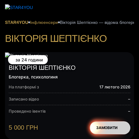
STAR4YOU
Інфлюенсери
Вікторія Шептієнко — відома блогерка
ВІКТОРІЯ ШЕПТІЄНКО
за 24 години
ВІКТОРІЯ ШЕПТІЄНКО
Блогерка, психологиня
На платформі з
17 лютого 2026
Записано відео
–
Проведено івентів
–
5 000
ГРН
ЗАМОВИТИ