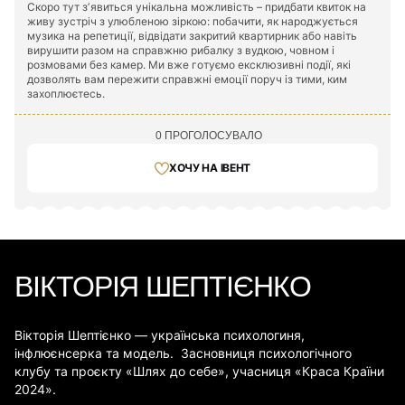
Скоро тут зʼявиться унікальна можливість – придбати квиток на
живу зустріч з улюбленою зіркою: побачити, як народжується
музика на репетиції, відвідати закритий квартирник або навіть
вирушити разом на справжню рибалку з вудкою, човном і
розмовами без камер. Ми вже готуємо ексклюзивні події, які
дозволять вам пережити справжні емоції поруч із тими, ким
захоплюєтесь.
0 ПРОГОЛОСУВАЛО
ХОЧУ НА ІВЕНТ
ВІКТОРІЯ ШЕПТІЄНКО
Вікторія Шептієнко — українська психологиня,
інфлюєнсерка та модель. Засновниця психологічного
клубу та проєкту «Шлях до себе», учасниця «Краса Країни
2024».