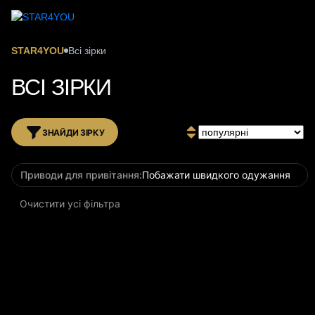
STAR4YOU
Всі зірки
ВСІ ЗІРКИ
ЗНАЙДИ ЗІРКУ
Приводи для привітання:
Побажати швидкого одужання
Очистити усі фільтра
за 24 години
за 24 години