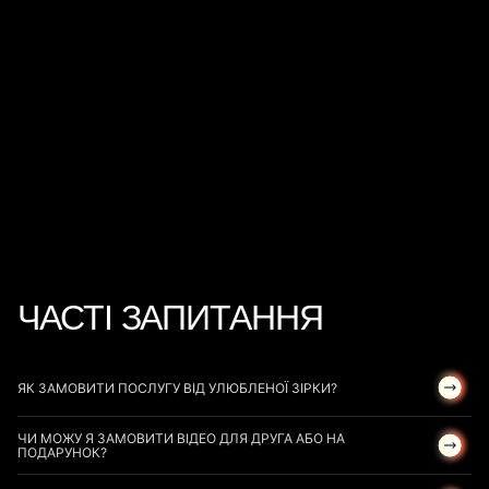
КАТЕРИНА КАРІМ
КАТЯ ОСАДЧА
Інфлюенсерка, тарологиня
Телеведуча, журналістка
10 000
ГРН
за 24 години
ЮРІЙ ГОРБУНОВ
Кінопродюсер та актор
20 900
ГРН
ЧАСТІ ЗАПИТАННЯ
ЯК ЗАМОВИТИ ПОСЛУГУ ВІД УЛЮБЛЕНОЇ ЗІРКИ?
ЧИ МОЖУ Я ЗАМОВИТИ ВІДЕО ДЛЯ ДРУГА АБО НА
ПОДАРУНОК?