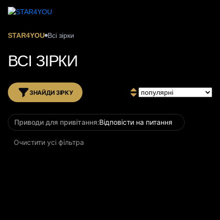
STAR4YOU
Всі зірки
ВСІ ЗІРКИ
ЗНАЙДИ ЗІРКУ
Приводи для привітання:
Відповісти на питання
Очистити усі фільтра
за 24 години
за 24 години
NAJA (НАСТЯ ЧОРНИЧНА)
ЮРІЙ НУЖНЕНКО
Ведуча, DJ та інфлюенсерка
Боксер
2 100
ГРН
2 100
ГРН