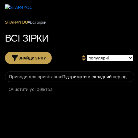
STAR4YOU
Всі зірки
ВСІ ЗІРКИ
ЗНАЙДИ ЗІРКУ
Приводи для привітання:
Підтримати в складний період
Очистити усі фільтра
за 24 години
за 24 години
NAJA (НАСТЯ ЧОРНИЧНА)
ЮРІЙ НУЖНЕНКО
Ведуча, DJ та інфлюенсерка
Боксер
2 100
ГРН
2 100
ГРН