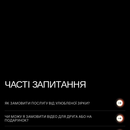
КАТЕРИНА КАРІМ
ЄВГЕН ХМАРА
Інфлюенсерка, тарологиня
Піаніст, композитор
10 000
ГРН
10 400
ГРН
Скоро на STAR
4
YOU
за 24 години
КАТЯ ОСАДЧА
ЮРІЙ ГОРБУНОВ
Телеведуча, журналістка
Кінопродюсер та актор
20 900
ГРН
ЧАСТІ ЗАПИТАННЯ
ЯК ЗАМОВИТИ ПОСЛУГУ ВІД УЛЮБЛЕНОЇ ЗІРКИ?
ЧИ МОЖУ Я ЗАМОВИТИ ВІДЕО ДЛЯ ДРУГА АБО НА
ПОДАРУНОК?