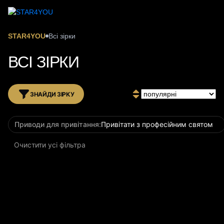
STAR4YOU
Всі зірки
ВСІ ЗІРКИ
ЗНАЙДИ ЗІРКУ
Приводи для привітання:
Привітати з професійним святом
Очистити усі фільтра
за 3 години
за 3 години
NAJA (НАСТЯ ЧОРНИЧНА)
ЮРІЙ НУЖНЕНКО
Ведуча, DJ та інфлюенсерка
Боксер
2 100
ГРН
2 100
ГРН